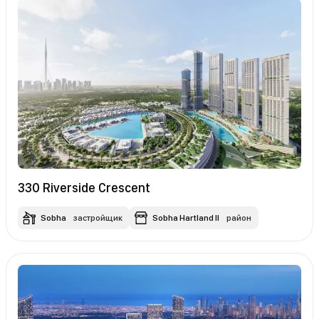
330 Riverside Crescent
Sobha
застройщик
Sobha Hartland II
район