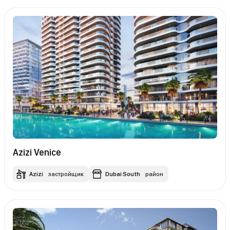
Azizi Venice
Azizi
застройщик
Dubai South
район