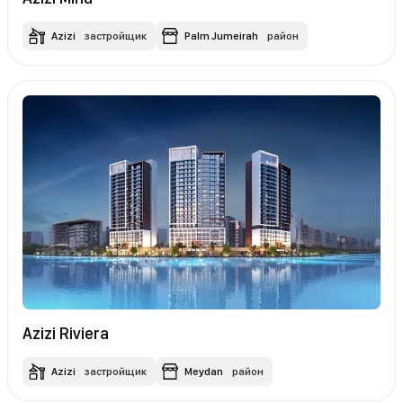
Azizi
застройщик
Palm Jumeirah
район
Azizi Riviera
Azizi
застройщик
Meydan
район