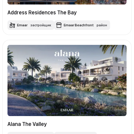
Address Residences The Bay
Emaar
застройщик
Emaar Beachfront
район
Alana The Valley