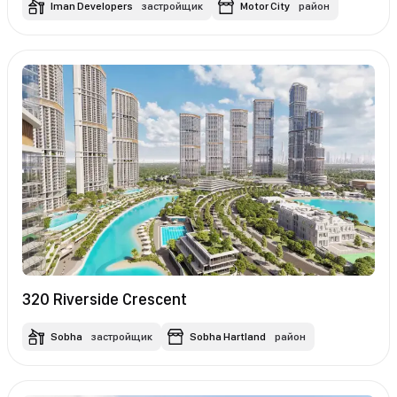
Iman Developers
застройщик
Motor City
район
320 Riverside Crescent
Sobha
застройщик
Sobha Hartland
район