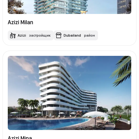
Azizi Milan
Azizi
застройщик
Dubailand
район
Azizi Mina