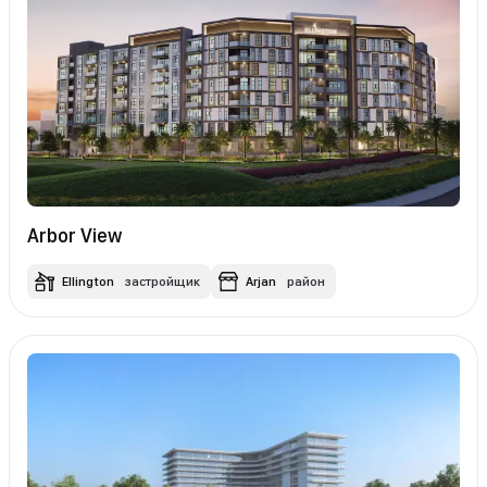
Arbor View
Ellington
застройщик
Arjan
район