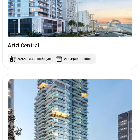
Azizi Central
Azizi
застройщик
Al Furjan
район