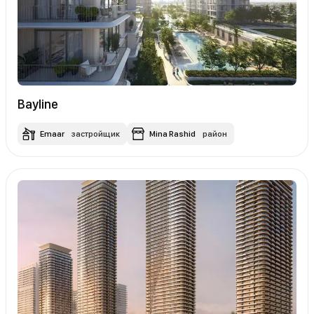
Bayline
Emaar
застройщик
Mina Rashid
район