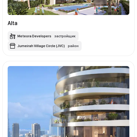
Alta
Meteora Developers
застройщик
Jumeirah Village Circle (JVC)
район