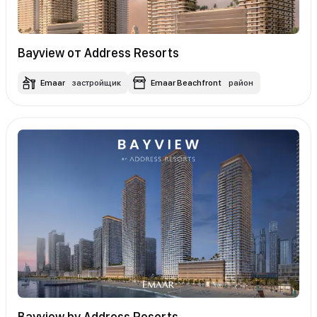
Bayview от Address Resorts
Emaar
застройщик
Emaar Beachfront
район
Bayview by Address Resorts