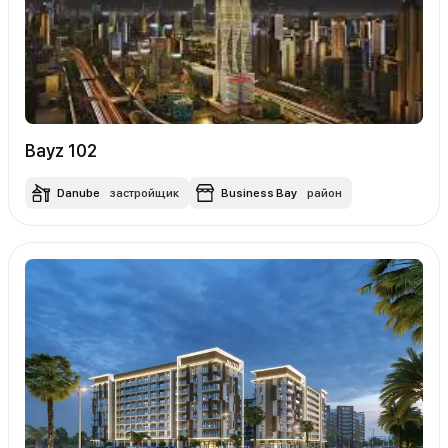
Bayz 102
Danube
застройщик
Business Bay
район