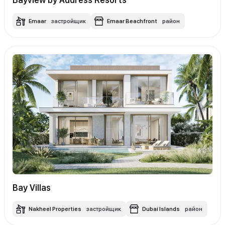
Emaar
застройщик
Emaar Beachfront
район
Bay Villas
Nakheel Properties
застройщик
Dubai Islands
район