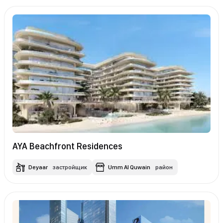
AYA Beachfront Residences
Deyaar
застройщик
Umm Al Quwain
район