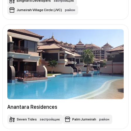
Binghatti Developers
застройщик
Jumeirah Village Circle (JVC)
район
Anantara Residences
Seven Tides
застройщик
Palm Jumeirah
район