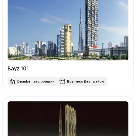
Bayz 101
Danube
застройщик
Business Bay
район