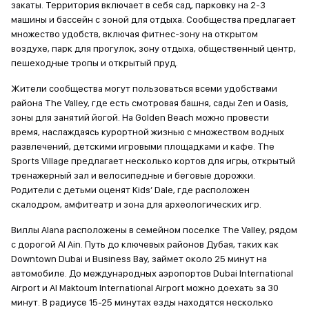
закаты. Территория включает в себя сад, парковку на 2-3
машины и бассейн с зоной для отдыха. Сообщества предлагает
множество удобств, включая фитнес-зону на открытом
воздухе, парк для прогулок, зону отдыха, общественный центр,
пешеходные тропы и открытый пруд.
Жители сообщества могут пользоваться всеми удобствами
района The Valley, где есть смотровая башня, сады Zen и Oasis,
зоны для занятий йогой. На Golden Beach можно провести
время, наслаждаясь курортной жизнью с множеством водных
развлечений, детскими игровыми площадками и кафе. The
Sports Village предлагает несколько кортов для игры, открытый
тренажерный зал и велосипедные и беговые дорожки.
Родители с детьми оценят Kids’ Dale, где расположен
скалодром, амфитеатр и зона для археологических игр.
Виллы Alana расположены в семейном поселке The Valley, рядом
с дорогой Al Ain. Путь до ключевых районов Дубая, таких как
Downtown Dubai и Business Bay, займет около 25 минут на
автомобиле. До международных аэропортов Dubai International
Airport и Al Maktoum International Airport можно доехать за 30
минут. В радиусе 15-25 минутах езды находятся несколько