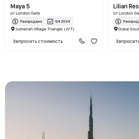
Maya 5
Lilian Re
от
London Gate
от
London Ga
Распродано
Q4 2024
Распрод
Jumeirah Village Triangle (JVT)
Dubai Sou
Запросить стоимость
Запросит