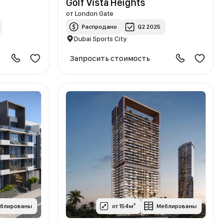
Golf Vista Heights
от
London Gate
Распродано
Q2 2025
Dubai Sports City
Запросить стоимость
еблированы
от 154м²
Меблированы