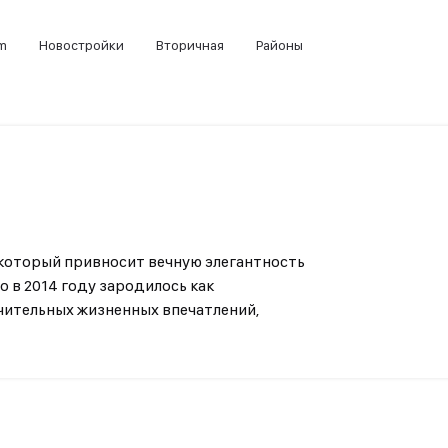
m
Новостройки
Вторичная
Районы
который привносит вечную элегантность
о в 2014 году зародилось как
чительных жизненных впечатлений,