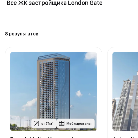
Все ЖК застройщика London Gate
8 результатов
от 71м²
Меблированы