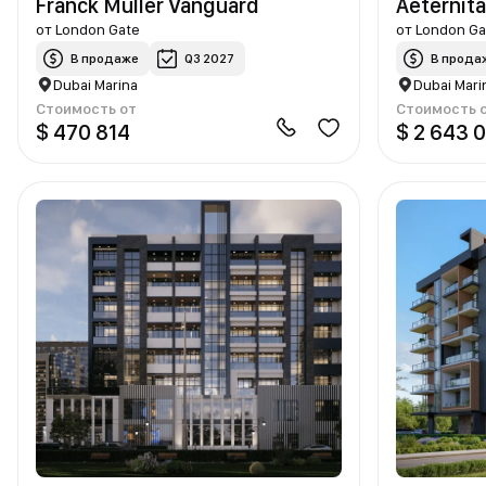
Franck Muller Vanguard
Aeternit
от
London Gate
от
London Ga
В продаже
Q3 2027
В прода
Dubai Marina
Dubai Mari
Стоимость от
Стоимость 
$ 470 814
$ 2 643 