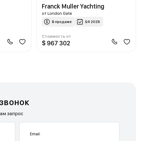
Franck Muller Yachting
от
London Gate
В продаже
Q4 2028
Стоимость от
$ 967 302
 звонок
нам запрос
Email: