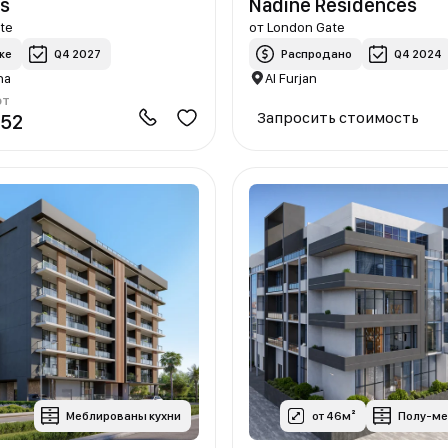
as
Nadine Residences
te
от
London Gate
же
Q4 2027
Распродано
Q4 2024
na
Al Furjan
от
Запросить стоимость
052
Меблированы кухни
от 46м²
Полу-м