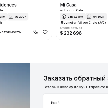
sidences
Mi Casa
te
от
London Gate
ано
Q3 2027
В продаже
Q4 2027
th
Jumeirah Village Circle (JVC)
Стоимость от
ь стоимость
$ 232 698
Заказать обратный
Готовы к новому дому? Отправьте 
Имя *: