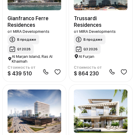
Gianfranco Ferre
Trussardi
Residences
Residences
от
MIRA Developments
от
MIRA Developments
В продаже
В продаже
Q1 2028
Q3 2026
Al Marjan Island, Ras Al
Al Furjan
Khaimah
Стоимость от
Стоимость от
$ 439 510
$ 864 230