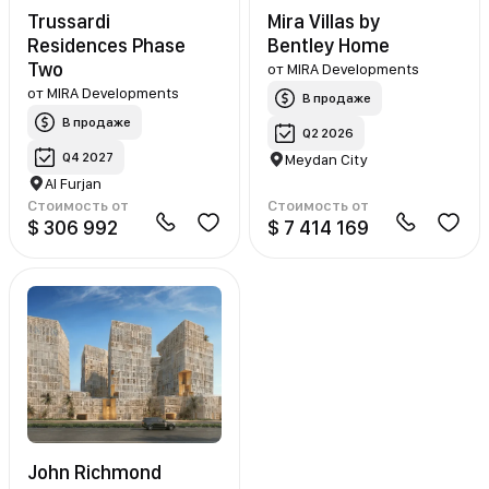
Trussardi
Mira Villas by
Residences Phase
Bentley Home
Two
от
MIRA Developments
от
MIRA Developments
В продаже
В продаже
Q2 2026
Q4 2027
Meydan City
Al Furjan
Стоимость от
Стоимость от
$ 306 992
$ 7 414 169
John Richmond