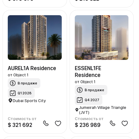
AUREL1A Residence
ESSENL1FE
Residence
от
Object 1
от
Object 1
В продаже
В продаже
Q1 2028
Q4 2027
Dubai Sports City
Jumeirah Village Triangle
(JVT)
Стоимость от
Стоимость от
$ 321 692
$ 236 989