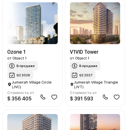
Ozone 1
V1VID Tower
от
Object 1
от
Object 1
В продаже
В продаже
Q2 2026
Q2 2027
Jumeirah Village Circle
Jumeirah Village Triangle
(JVC)
(JVT)
Стоимость от
Стоимость от
$ 356 405
$ 391 593