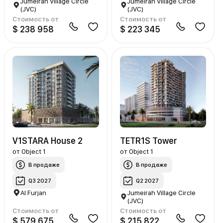
Jumeirah Village Circle
Jumeirah Village Circle
(JVC)
(JVC)
Стоимость от
Стоимость от
$ 238 958
$ 223 345
V1STARA House 2
TETR1S Tower
от
Object 1
от
Object 1
В продаже
В продаже
Q3 2027
Q2 2027
Al Furjan
Jumeirah Village Circle
(JVC)
Стоимость от
Стоимость от
$ 579 675
$ 215 822