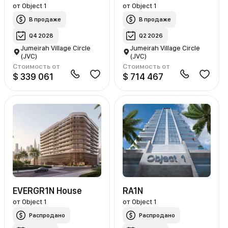
от
Object 1
от
Object 1
В продаже
В продаже
Q4 2028
Q2 2026
Jumeirah Village Circle
Jumeirah Village Circle
(JVC)
(JVC)
Стоимость от
Стоимость от
$ 339 061
$ 714 467
EVERGR1N House
RA1N
от
Object 1
от
Object 1
Распродано
Распродано