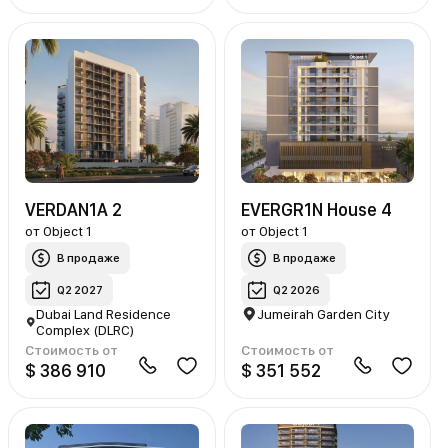
VERDAN1A 2
EVERGR1N House 4
от
Object 1
от
Object 1
В продаже
В продаже
Q2 2027
Q2 2026
Dubai Land Residence
Jumeirah Garden City
Complex (DLRC)
Стоимость от
Стоимость от
$ 386 910
$ 351 552