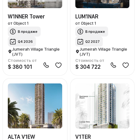
W1NNER Tower
LUM1NAR
от
Object 1
от
Object 1
В продаже
В продаже
Q4 2026
Q2 2027
Jumeirah Village Triangle
Jumeirah Village Triangle
(JVT)
(JVT)
Стоимость от
Стоимость от
$ 380 101
$ 304 722
ALTA V1EW
V1TER