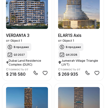
VERDAN1A 3
ELAR1S Axis
от
Object 1
от
Object 1
В продаже
В продаже
Q3 2027
Q4 2028
Dubai Land Residence
Jumeirah Village Triangle
Complex (DLRC)
(JVT)
Стоимость от
Стоимость от
$ 218 580
$ 269 935