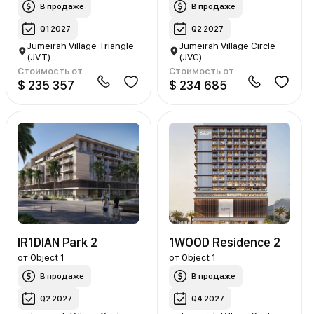
В продаже
В продаже
Q1 2027
Q2 2027
Jumeirah Village Triangle
Jumeirah Village Circle
(JVT)
(JVC)
Стоимость от
Стоимость от
$ 235 357
$ 234 685
IR1DIAN Park 2
1WOOD Residence 2
от
Object 1
от
Object 1
В продаже
В продаже
Q2 2027
Q4 2027