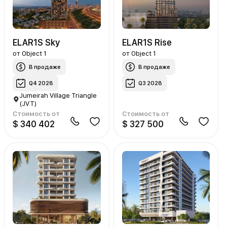
ELAR1S Sky
ELAR1S Rise
от
Object 1
от
Object 1
В продаже
В продаже
Q4 2028
Q3 2028
Jumeirah Village Triangle
(JVT)
Стоимость от
Стоимость от
$ 340 402
$ 327 500