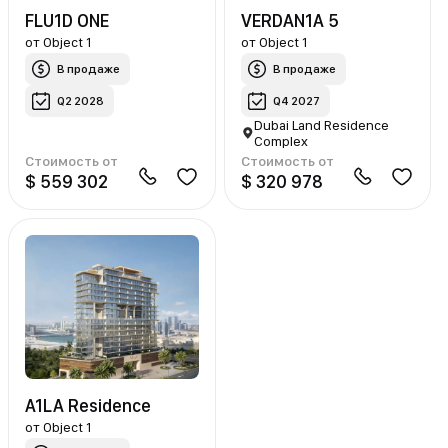
FLU1D ONE
VERDAN1A 5
от
Object 1
от
Object 1
В продаже
В продаже
Q2 2028
Q4 2027
Dubai Land Residence
Complex
Стоимость от
Стоимость от
$ 559 302
$ 320 978
A1LA Residence
от
Object 1