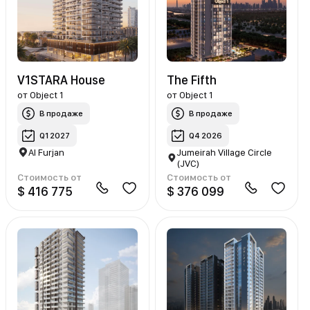
V1STARA House
The Fifth
от
Object 1
от
Object 1
В продаже
В продаже
Q1 2027
Q4 2026
Al Furjan
Jumeirah Village Circle
(JVC)
Стоимость от
Стоимость от
$ 416 775
$ 376 099