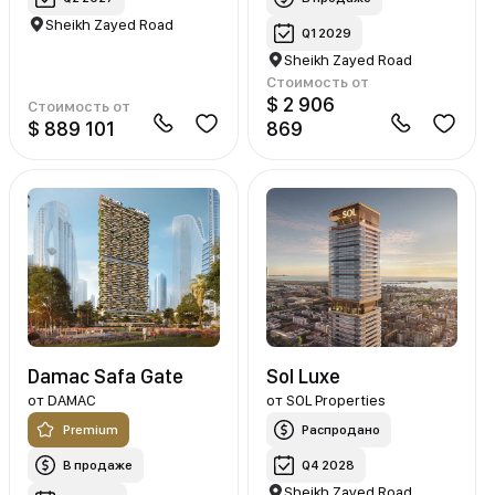
Sheikh Zayed Road
Q1 2029
Sheikh Zayed Road
Стоимость от
$ 2 906
Стоимость от
$ 889 101
869
Damac Safa Gate
Sol Luxe
от
DAMAC
от
SOL Properties
Premium
Распродано
В продаже
Q4 2028
Sheikh Zayed Road