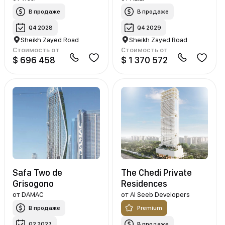
В продаже
В продаже
Q4 2028
Q4 2029
Sheikh Zayed Road
Sheikh Zayed Road
Стоимость от
Стоимость от
$ 696 458
$ 1 370 572
Safa Two de
The Chedi Private
Grisogono
Residences
от
DAMAC
от
Al Seeb Developers
В продаже
Premium
Q2 2027
В продаже