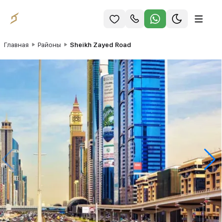
Главная
Районы
Sheikh Zayed Road