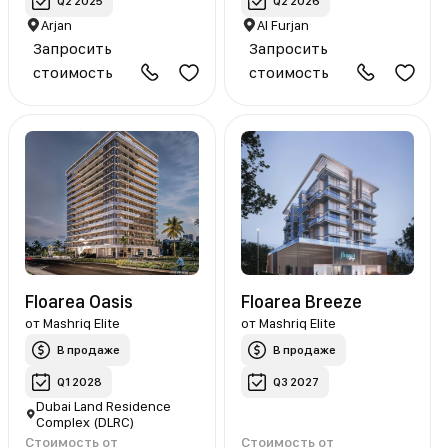
Q2 2025
Q2 2026
Arjan
Al Furjan
Запросить
Запросить
стоимость
стоимость
Floarea Oasis
Floarea Breeze
от
Mashriq Elite
от
Mashriq Elite
В продаже
В продаже
Q1 2028
Q3 2027
Dubai Land Residence
Complex (DLRC)
Стоимость от
Стоимость от