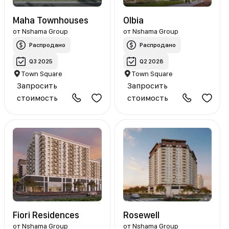
Maha Townhouses
Olbia
от
Nshama Group
от
Nshama Group
Распродано
Распродано
Q3 2025
Q2 2028
Town Square
Town Square
Запросить
Запросить
стоимость
стоимость
Fiori Residences
Rosewell
от
Nshama Group
от
Nshama Group