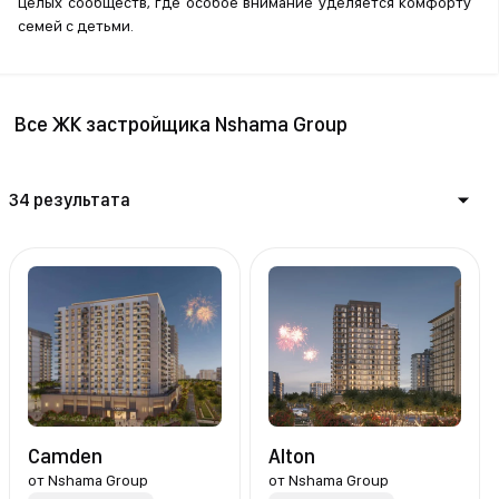
целых сообществ, где особое внимание уделяется комфорту
семей с детьми.
Все ЖК застройщика Nshama Group
34 результата
Camden
Alton
от
Nshama Group
от
Nshama Group