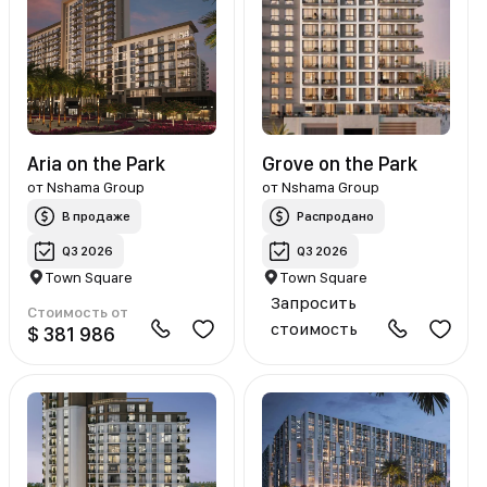
Aria on the Park
Grove on the Park
от
Nshama Group
от
Nshama Group
В продаже
Распродано
Q3 2026
Q3 2026
Town Square
Town Square
Запросить
Стоимость от
стоимость
$ 381 986