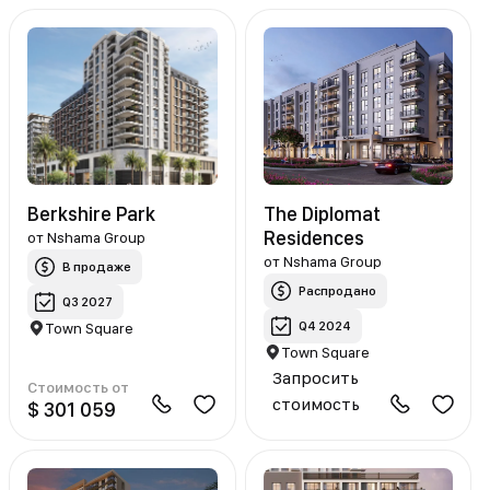
Berkshire Park
The Diplomat
Residences
от
Nshama Group
от
Nshama Group
В продаже
Распродано
Q3 2027
Q4 2024
Town Square
Town Square
Запросить
Стоимость от
стоимость
$ 301 059