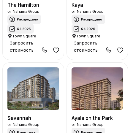
The Hamilton
Kaya
от
Nshama Group
от
Nshama Group
Распродано
Распродано
Q4 2025
Q4 2026
Town Square
Town Square
Запросить
Запросить
стоимость
стоимость
Savannah
Ayala on the Рark
от
Nshama Group
от
Nshama Group
В продаже
Распродано