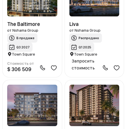
The Baltimore
Liva
от
Nshama Group
от
Nshama Group
В продаже
Распродано
Q3 2027
Q1 2025
Town Square
Town Square
Запросить
Стоимость от
стоимость
$ 306 509