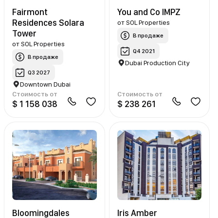
Fairmont
You and Co IMPZ
Residences Solara
от
SOL Properties
Tower
В продаже
от
SOL Properties
Q4 2021
В продаже
Dubai Production City
Q3 2027
Downtown Dubai
Стоимость от
Стоимость от
$ 1 158 038
$ 238 261
Bloomingdales
Iris Amber