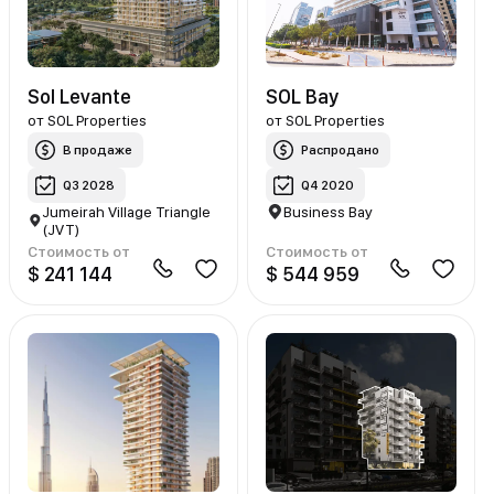
Sol Levante
SOL Bay
от
SOL Properties
от
SOL Properties
В продаже
Распродано
Q3 2028
Q4 2020
Jumeirah Village Triangle
Business Bay
(JVT)
Стоимость от
Стоимость от
$ 241 144
$ 544 959