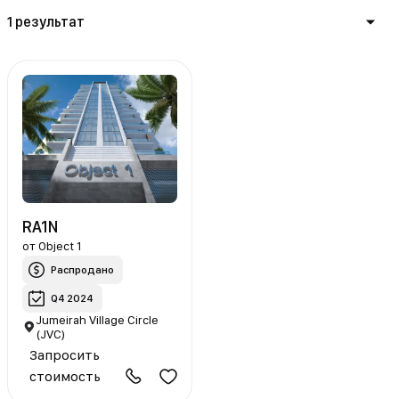
1 результат
RA1N
от
Object 1
Распродано
Q4 2024
Jumeirah Village Circle
(JVC)
Запросить
стоимость