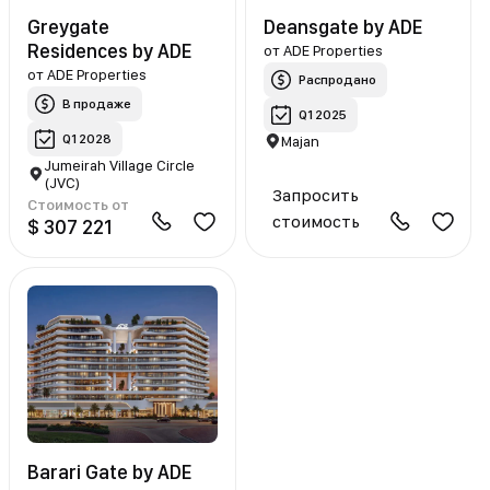
Greygate
Deansgate by ADE
Residences by ADE
от
ADE Properties
от
ADE Properties
Распродано
В продаже
Q1 2025
Q1 2028
Majan
Jumeirah Village Circle
(JVC)
Запросить
Стоимость от
стоимость
$ 307 221
Barari Gate by ADE