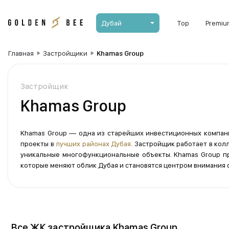
Дубай
Top
Premiu
Главная
Застройщики
Khamas Group
Застройщик
Khamas Group
Khamas Group — одна из старейших инвестиционных компани
проекты в
лучших районах Дубая
. Застройщик работает в кол
уникальные многофункциональные объекты. Khamas Group п
которые меняют облик Дубая и становятся центром внимания с
Все ЖК застройщика Khamas Group