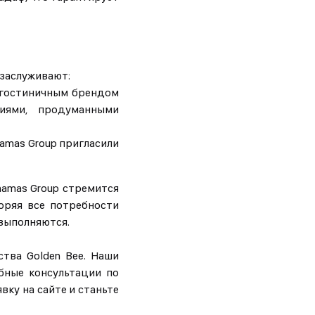
 заслуживают:
с гостиничным брендом
иями, продуманными
amas Group пригласили
hamas Group стремится
оряя все потребности
 выполняются.
тва Golden Bee. Наши
бные консультации по
ку на сайте и станьте