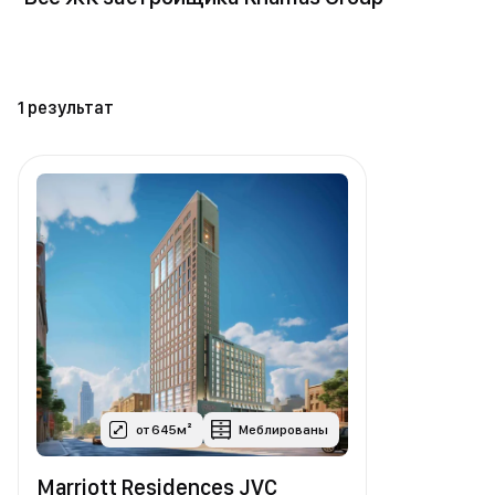
1 результат
от 645м²
Меблированы
Marriott Residences JVC