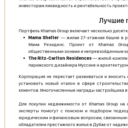
инвесторам ликвидность и рентабельность проект
Лучшие 
Портфель Khamas Group включает несколько десят
Mama Shelter
— жилая 27-этажная башня в р
Мама Резиденс. Проект от Khamas Grou
общественными зонами и непревзойденным ка
The Ritz-Carlton Residences
— жилой комплек
парижского дизайнера Муссине и архитектурн
Корпорация не перестает развиваться и вносить 
установить новый эталон в сфере строительств
клиентов. Многочисленные награды застройщика в
Для покупки недвижимости от Khamas Group на 
эксперты помогут с поиском и подбором подх
юридическим и финансовым вопросам, связанным со
обладателем престижного жилья в Дубае от надежн