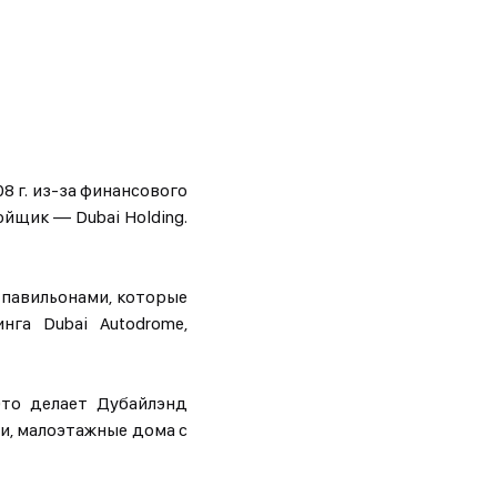
8 г. из-за финансового
ойщик — Dubai Holding.
и павильонами, которые
га Dubai Autodrome,
Это делает Дубайлэнд
и, малоэтажные дома с