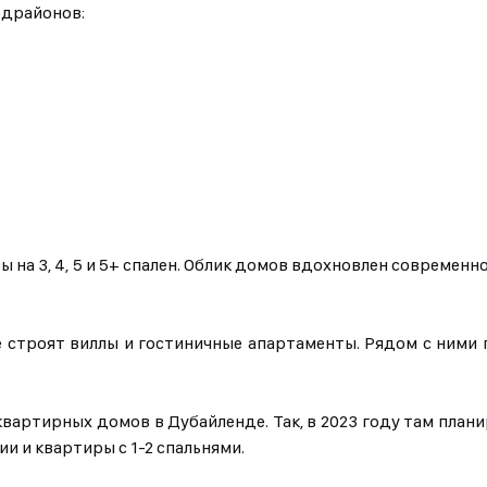
одрайонов:
сы на 3, 4, 5 и 5+ спален. Облик домов вдохновлен совреме
де строят виллы и гостиничные апартаменты. Рядом с ними
вартирных домов в Дубайленде. Так, в 2023 году там план
и и квартиры с 1-2 спальнями.