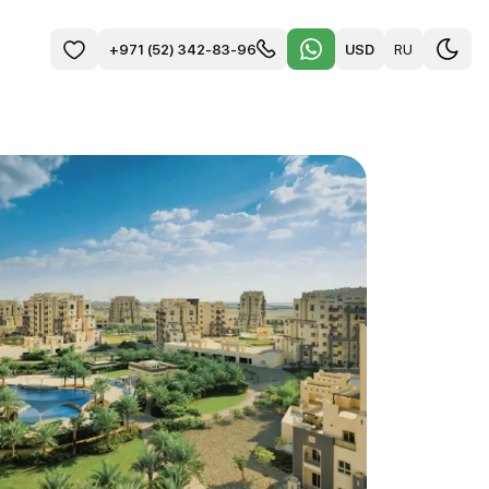
USD
RU
+971 (52) 342-83-96