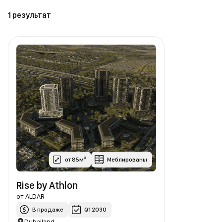
1 результат
от 85м²
Меблированы
Rise by Athlon
от
ALDAR
В продаже
Q1 2030
Dubailand