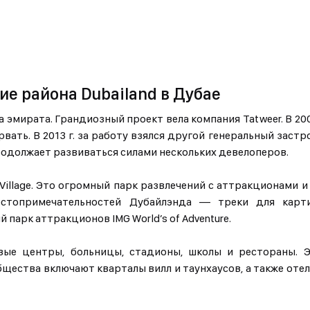
ие района Dubailand в Дубае
 эмирата. Грандиозный проект вела компания Tatweer. В 200
ать. В 2013 г. за работу взялся другой генеральный застр
одолжает развиваться силами нескольких девелоперов.
 Village. Это огромный парк развлечений с аттракционами 
топримечательностей Дубайлэнда — треки для картин
й парк аттракционов IMG World’s of Adventure.
вые центры, больницы, стадионы, школы и рестораны. 
щества включают кварталы вилл и таунхаусов, а также отел