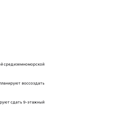
нной средиземноморской
 планируют воссоздать
ируют сдать 9-этажный