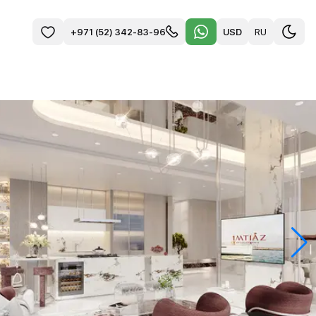
USD
RU
+971 (52) 342-83-96