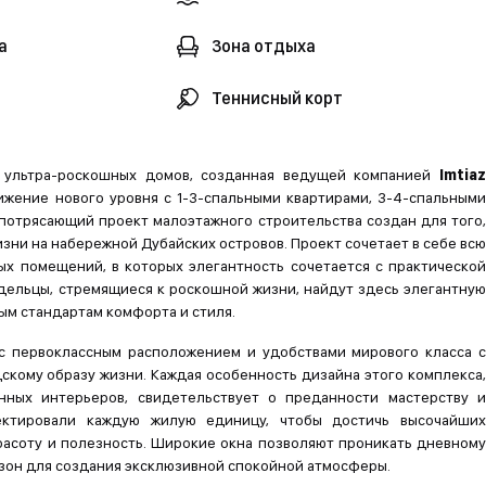
а
Зона отдыха
Теннисный корт
 ультра-роскошных домов, созданная ведущей компанией
Imtia
ижение нового уровня с 1-3-спальными квартирами, 3-4-спальными
 потрясающий проект малоэтажного строительства создан для того,
ни на набережной Дубайских островов. Проект сочетает в себе всю
х помещений, в которых элегантность сочетается с практической
ельцы, стремящиеся к роскошной жизни, найдут здесь элегантную
м стандартам комфорта и стиля.
с первоклассным расположением и удобствами мирового класса с
скому образу жизни. Каждая особенность дизайна этого комплекса,
нных интерьеров, свидетельствует о преданности мастерству и
ектировали каждую жилую единицу, чтобы достичь высочайших
асоту и полезность. Широкие окна позволяют проникать дневному
зон для создания эксклюзивной спокойной атмосферы.