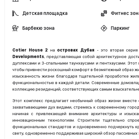
Детская площадка
Фитнес зон
Барбекю зона
Паркинг
Cotier House 2
на
островах Дубая
- это вторая серия
Developments
, представляющая собой архитектурное дост
дуплексами и 3-спальными таунхаусами и пентхаусами. Этот
чтобы привнести роскошный комфорт в безмятежный образ жиз
изысканность жизни благодаря тщательной проработке жилы
функциональностью в каждой детали. Современные домовлад
коллекцию резиденций, соответствующих самым взыскательны
Этот комплекс предлагает необычный образ жизни вместе 
захватывающими дух видами, стремясь к современному город
начиная с привлекающей внимание архитектуры и изыска
инновационным технологиям. Строители тщательно спро
функциональных стандартов и одновременно подчеркнуть кр
свету, одновременно поддерживая широкий обзор пассивных 