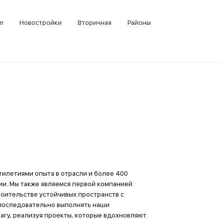
m
Новостройки
Вторичная
Районы
илетиями опыта в отрасли и более 400
ии. Мы также являемся первой компанией
роительстве устойчивых пространств с
 последовательно выполнять наши
агу, реализуя проекты, которые вдохновляют.