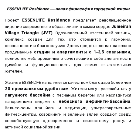
ESSENL1FE Residence — новая философия городской жизни
Проект
ESSENL1FE Residence
предлагает революционное
видение современного образа жизни в самом сердце
Jumeirah
Village Triangle (JVT)
. Вдохновленный «эссенцией жизни»,
комплекс создан для тех, кто стремится к гармонии,
осознанности и благополучию. Здесь представлены тщательно
продуманные
студии и апартаменты с 1–3,5 спальнями
,
полностью меблированные и сочетающие в себе элегантность
дизайна и функциональность для самых взыскательных
жителей.
Жизнь в ESSENL1FE наполняется качеством благодаря более чем
20 премиальным удобствам
. Жители могут расслабиться у
лагунного бассейна
с песчаным берегом или насладиться
панорамными видами с
небесного инфинити-бассейна
.
Велнес-зоны для йоги и медитации, ультрасовременные
фитнес-центры, коворкинги и зелёные аллеи создают среду,
способствующую одновременно и личностному росту, и
активной социальной жизни.