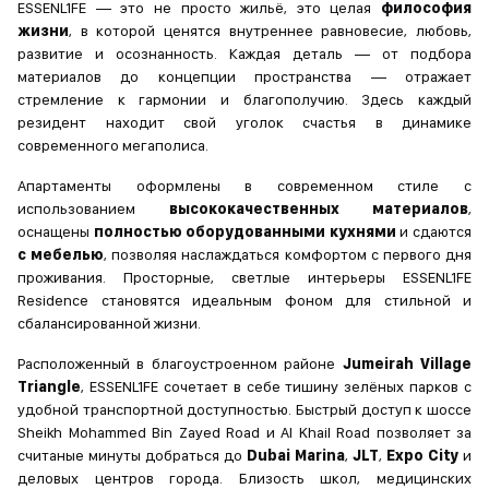
ESSENL1FE — это не просто жильё, это целая
философия
жизни
, в которой ценятся внутреннее равновесие, любовь,
развитие и осознанность. Каждая деталь — от подбора
материалов до концепции пространства — отражает
стремление к гармонии и благополучию. Здесь каждый
резидент находит свой уголок счастья в динамике
современного мегаполиса.
Апартаменты оформлены в современном стиле с
использованием
высококачественных материалов
,
оснащены
полностью оборудованными кухнями
и сдаются
с мебелью
, позволяя наслаждаться комфортом с первого дня
проживания. Просторные, светлые интерьеры ESSENL1FE
Residence становятся идеальным фоном для стильной и
сбалансированной жизни.
Расположенный в благоустроенном районе
Jumeirah Village
Triangle
, ESSENL1FE сочетает в себе тишину зелёных парков с
удобной транспортной доступностью. Быстрый доступ к шоссе
Sheikh Mohammed Bin Zayed Road и Al Khail Road позволяет за
считаные минуты добраться до
Dubai Marina
,
JLT
,
Expo City
и
деловых центров города. Близость школ, медицинских