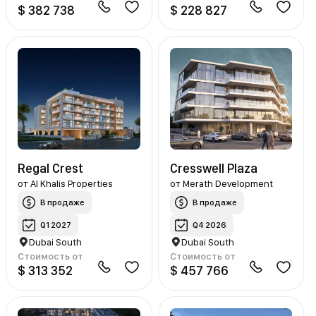
$ 382 738
$ 228 827
Regal Crest
Cresswell Plaza
от
Al Khalis Properties
от
Merath Development
В продаже
В продаже
Q1 2027
Q4 2026
Dubai South
Dubai South
Стоимость от
Стоимость от
$ 313 352
$ 457 766