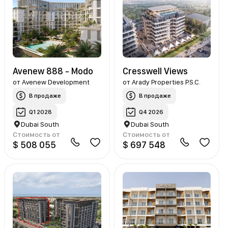
Avenew 888 - Modo
Cresswell Views
от
Avenew Development
от
Arady Properties P.S.C.
В продаже
В продаже
Q1 2028
Q4 2026
Dubai South
Dubai South
Стоимость от
Стоимость от
$ 508 055
$ 697 548