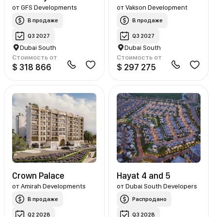
от
GFS Developments
от
Vakson Development
В продаже
В продаже
Q3 2027
Q3 2027
Dubai South
Dubai South
Стоимость от
Стоимость от
$ 318 866
$ 297 275
Crown Palace
Hayat 4 and 5
от
Amirah Developments
от
Dubai South Developers
В продаже
Распродано
Q2 2028
Q3 2028