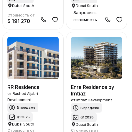
Dubai South
Dubai South
Запросить
Стоимость от
стоимость
$ 191 270
RR Residence
Enre Residence by
Imtiaz
от
Rashed Aljabri
Development
от
Imtiaz Development
В продаже
В продаже
Q1 2025
Q1 2028
Dubai South
Dubai South
Стоимость от
Стоимость от