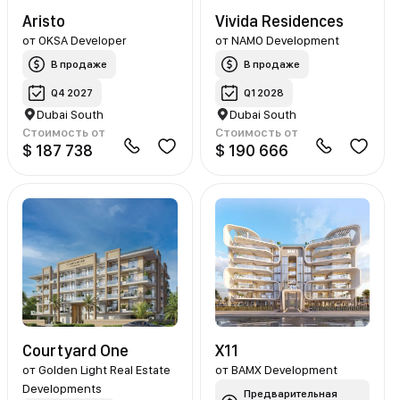
Aristo
Vivida Residences
от
OKSA Developer
от
NAMO Development
В продаже
В продаже
Q4 2027
Q1 2028
Dubai South
Dubai South
Стоимость от
Стоимость от
$ 187 738
$ 190 666
Courtyard One
X11
от
Golden Light Real Estate
от
BAMX Development
Developments
Предварительная