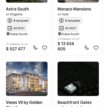
Astra South
Monaco Mansions
от
Dugasta
от
Azizi
В продаже
В продаже
Q2 2027
Q2 2027
Dubai South
Dubai South
Стоимость от
$ 13 634
Стоимость от
$ 527 477
605
Views VII by Golden
Beachfront Gates