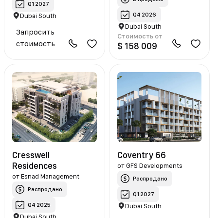
Q1 2027
Q4 2026
Dubai South
Dubai South
Запросить
Стоимость от
стоимость
$ 158 009
Cresswell
Coventry 66
Residences
от
GFS Developments
от
Esnad Management
Распродано
Распродано
Q1 2027
Q4 2025
Dubai South
Dubai South