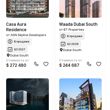
Casa Aura
Waada Dubai South
Residence
от
BT Properties
от
AGN Skyline Developers
В продаже
В продаже
Q2 2029
Q3 2027
Dubai South
Dubai South
Стоимость от
Стоимость от
$ 272 480
$ 244 687