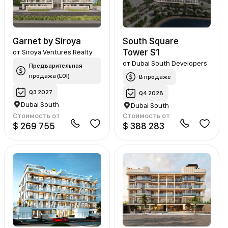
Garnet by Siroya
South Square
Tower S1
от
Siroya Ventures Realty
от
Dubai South Developers
Предварительная
продажа (EOI)
В продаже
Q3 2027
Q4 2028
Dubai South
Dubai South
Стоимость от
Стоимость от
$ 269 755
$ 388 283