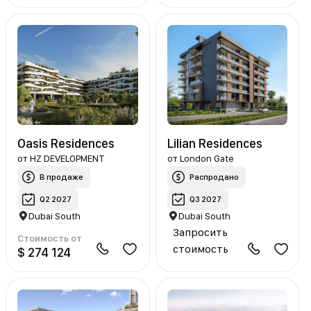
Oasis Residences
Lilian Residences
от
HZ DEVELOPMENT
от
London Gate
В продаже
Распродано
Q2 2027
Q3 2027
Dubai South
Dubai South
Запросить
Стоимость от
стоимость
$ 274 124