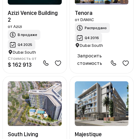
Azizi Venice Building
Tenora
2
от
DAMAC
от
Azizi
Распродано
В продаже
Q4 2016
Q4 2025
Dubai South
Dubai South
Запросить
Стоимость от
стоимость
$ 162 913
South Living
Majestique