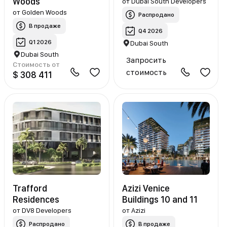
Woods
от
Dubai South Developers
от
Golden Woods
Распродано
В продаже
Q4 2026
Q1 2026
Dubai South
Dubai South
Запросить
Стоимость от
стоимость
$ 308 411
Trafford
Azizi Venice
Residences
Buildings 10 and 11
от
DV8 Developers
от
Azizi
Распродано
В продаже