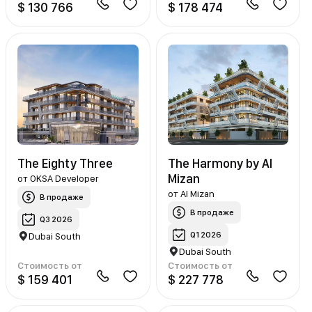
$ 130 766
$ 178 474
The Eighty Three
The Harmony by Al
Mizan
от
OKSA Developer
от
Al Mizan
В продаже
В продаже
Q3 2026
Q1 2026
Dubai South
Dubai South
Стоимость от
Стоимость от
$ 159 401
$ 227 778