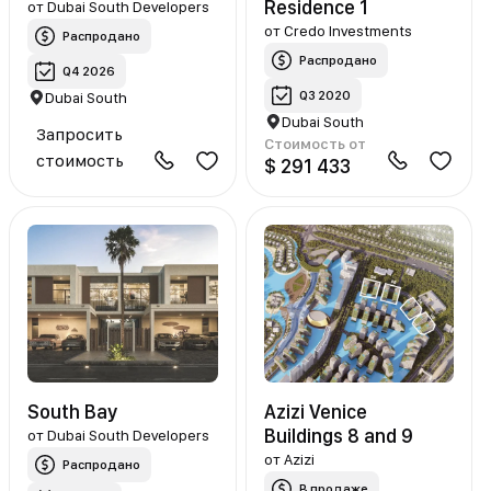
Residence 1
от
Dubai South Developers
от
Credo Investments
Распродано
Распродано
Q4 2026
Q3 2020
Dubai South
Dubai South
Запросить
Стоимость от
стоимость
$ 291 433
South Bay
Azizi Venice
Buildings 8 and 9
от
Dubai South Developers
от
Azizi
Распродано
В продаже