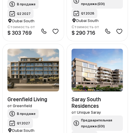
продажа (EOI)
В продаже
Q1 2028
Q2 2027
Dubai South
Dubai South
Стоимость от
Стоимость от
$ 303 769
$ 290 716
Greenfield Living
Saray South
Residences
от
Greenfield
от
Unique Saray
В продаже
Предварительная
Q1 2027
продажа (EOI)
Dubai South