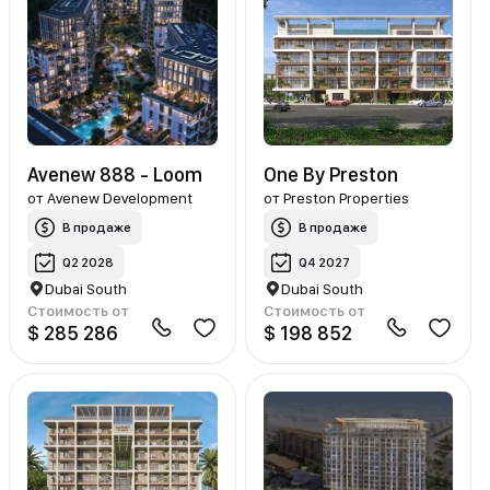
Avenew 888 - Loom
One By Preston
от
Avenew Development
от
Preston Properties
В продаже
В продаже
Q2 2028
Q4 2027
Dubai South
Dubai South
Стоимость от
Стоимость от
$ 285 286
$ 198 852