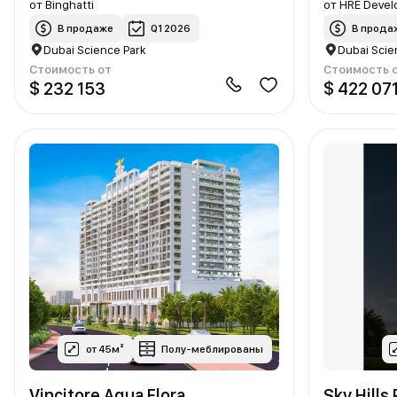
от
Binghatti
от
HRE Deve
В продаже
Q1 2026
В прода
Dubai Science Park
Dubai Scie
Стоимость от
Стоимость 
$ 232 153
$ 422 07
от 45м²
Полу-меблированы
Vincitore Aqua Flora
Sky Hills