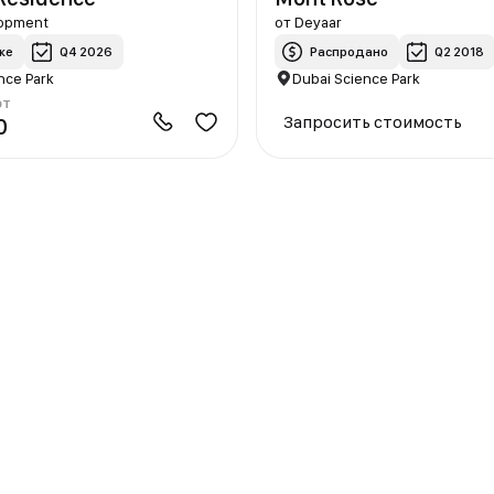
lopment
от
Deyaar
же
Q4 2026
Распродано
Q2 2018
nce Park
Dubai Science Park
от
Запросить стоимость
0