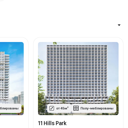
еблированы
от 45м²
Полу-меблированы
11 Hills Park