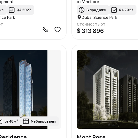
lopment
от
Vincitore
же
Q4 2027
В продаже
Q4 2027
nce Park
Dubai Science Park
от
Стоимость от
1
$ 313 896
от 45м²
Меблированы
 Residence
Mont Rose