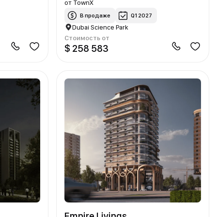
от
TownX
В продаже
Q1 2027
Dubai Science Park
Стоимость от
$ 258 583
Empire Livings