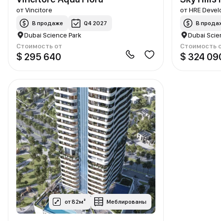
от
Vincitore
от
HRE Deve
В продаже
Q4 2027
В прода
Dubai Science Park
Dubai Scie
Стоимость от
Стоимость 
$ 295 640
$ 324 09
от 82м²
Меблированы