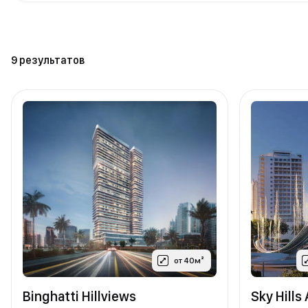
9 результатов
от 40м²
Binghatti Hillviews
Sky Hills