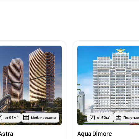
от 93м²
Меблированы
от 50м²
Полу-м
 Astra
Aqua Dimore