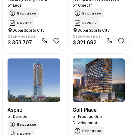
от
Leos
от
Object 1
В продаже
В продаже
Q4 2027
Q1 2028
Dubai Sports City
Dubai Sports City
Стоимость от
Стоимость от
$ 353 707
$ 321 692
Aspirz
Golf Place
от
Danube
от
Prestige One
Developments
В продаже
В продаже
Q4 2028