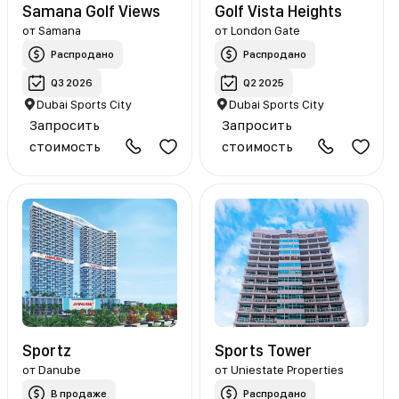
Samana Golf Views
Golf Vista Heights
от
Samana
от
London Gate
Распродано
Распродано
Q3 2026
Q2 2025
Dubai Sports City
Dubai Sports City
Запросить
Запросить
стоимость
стоимость
Sportz
Sports Tower
от
Danube
от
Uniestate Properties
В продаже
Распродано