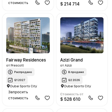
стоимость
$ 214 714
Fairway Residences
Azizi Grand
от
Prescott
от
Azizi
Распродано
В продаже
Q1 2027
Q2 2026
Dubai Sports City
Dubai Sports City
Запросить
Стоимость от
стоимость
$ 528 610