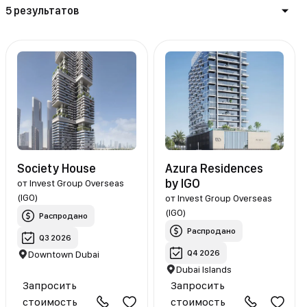
5 результатов
Society House
Azura Residences
by IGO
от
Invest Group Overseas
(IGO)
от
Invest Group Overseas
(IGO)
Распродано
Распродано
Q3 2026
Q4 2026
Downtown Dubai
Dubai Islands
Запросить
Запросить
стоимость
стоимость