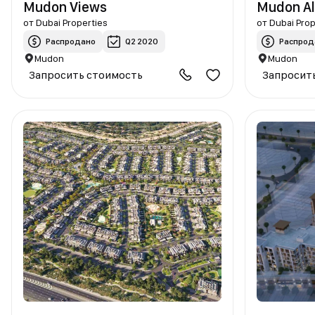
Mudon Views
Mudon Al 
от
Dubai Properties
от
Dubai Prop
Распродано
Q2 2020
Распрод
Mudon
Mudon
Запросить стоимость
Запросит