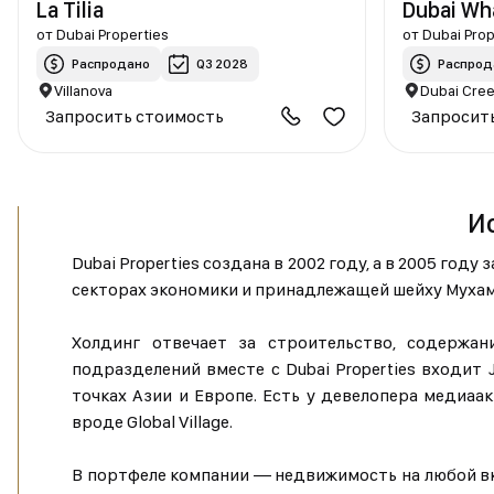
La Tilia
Dubai Wh
от
Dubai Properties
от
Dubai Prop
Распродано
Q3 2028
Распрод
Villanova
Dubai Cree
Запросить стоимость
Запросит
Ис
Dubai Properties создана в 2002 году, а в 2005 год
секторах экономики и принадлежащей шейху Мухам
Холдинг отвечает за строительство, содержан
подразделений вместе с Dubai Properties входит 
точках Азии и Европе. Есть у девелопера медиа
вроде Global Village.
В портфеле компании — недвижимость на любой вку