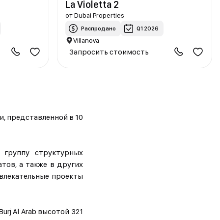
La Violetta 2
от
Dubai Properties
Распродано
Q1 2026
Villanova
Запросить стоимость
ии, представленной в 10
в группу структурных
тов, а также в других
звлекательные проекты
j Al Arab высотой 321