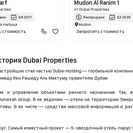
arf
Mudon Al Ranim 1
erties
от
Dubai Properties
ано
Q4 2017
Распродано
Q3 2025
k Harbour
Mudon
ь стоимость
Запросить стоимость
тория Dubai Properties
у застройщик стал частью Dubai Holding — глобальной компан
меду бен Рашиду Аль Мактуму, правителю Дубая.
ие и управление объектами разного назначения. Так, 
Jumeirah Group. В ее ведении — отели на территории Эмира
активы. В их числе — средства массовой информации и ра
с. Самый известный проект — 5-звездочный отель-парус Bur