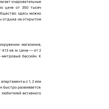
длагает очаровательные
по цене от 350 тысяч
ообщество: здесь можно
ны отдыха на открытом
 окружении магазинов,
13 кв. м. Цена — от 2
-метровый бассейн. К
апартаменты с 1, 2 или
он быстро развивается:
я любителей активного