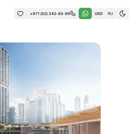
USD
RU
+971 (52) 342-83-96