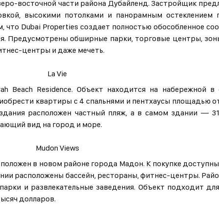
 северо-восточной части района Дубайленд. Застройщик пре
овкой, высокими потолками и панорамным остеклением 
м, что Dubai Properties создает полностью обособленное с
ая. Предусмотрены обширные парки, торговые центры, зо
итнес-центры и даже мечеть.
La Vie
irah Beach Residence. Объект находится на набережной в
обрести квартиры с 4 спальнями и пентхаусы площадью от 4
здания расположен частный пляж, а в самом здании — 31
ающий вид на город и море.
Mudon Views
сположен в новом районе города Мадон. К покупке доступны 
дании расположены бассейн, рестораны, фитнес-центры. Рай
 парки и развлекательные заведения. Объект подходит дл
тысяч долларов.