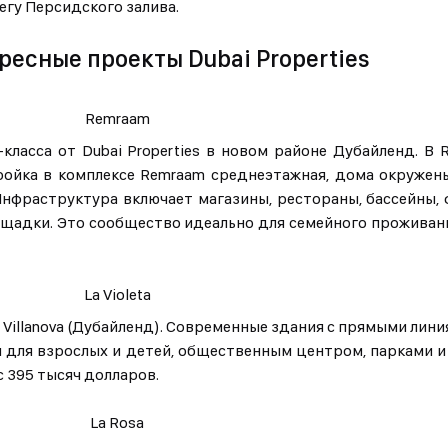
егу Персидского залива.
есные проекты Dubai Properties
Remraam
ласса от Dubai Properties в новом районе Дубайленд. В
ройка в комплексе Remraam среднеэтажная, дома окружен
фраструктура включает магазины, рестораны, бассейны, 
ощадки. Это сообщество идеально для семейного проживан
La Violeta
 Villanova (Дубайленд). Современные здания с прямыми лин
 для взрослых и детей, общественным центром, парками и
 395 тысяч долларов.
La Rosa