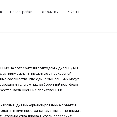
m
Новостройки
Вторичная
Районы
ванным на потребителя подходом к дизайну мы
, активную жизнь, прожитую в прекрасной
тные сообщества, где единомышленники могут
 роскошным услугам наш выборочный портфель
чество, возвышенные впечатления и
знаковые, дизайн-ориентированные объекты
 элегантными пространствами, выполненными с
 тщательно спланирован, чтобы обеспечить