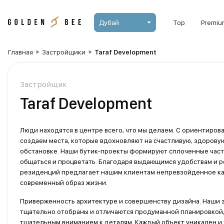
Дубай
Top
Premiu
Главная
Застройщики
Taraf Development
Застройщик
Taraf Development
Люди находятся в центре всего, что мы делаем. С ориентиро
создаем места, которые вдохновляют на счастливую, здоровую
обстановке. Наши бутик-проекты формируют сплоченные час
общаться и процветать. Благодаря выдающимся удобствам и
резиденций предлагает нашим клиентам непревзойденное ка
современный образ жизни.
Приверженность архитектуре и совершенству дизайна. Наши 
тщательно отобраны и отличаются продуманной планировкой,
тщательным вниманием к деталям. Каждый объект уникален и