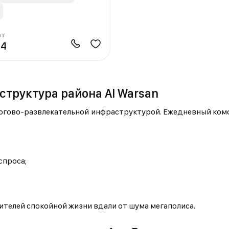
от
14
труктура района Al Warsan
ргово-развлекательной инфраструктурой. Ежедневный комф
спроса;
ителей спокойной жизни вдали от шума мегаполиса.