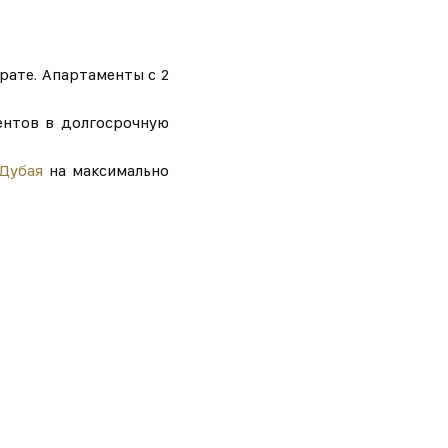
рате. Апартаменты с 2
ентов в долгосрочную
Дубая
на максимально
 звонок
нам запрос