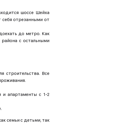
аходится шоссе Шейха
т себя отрезанными от
доехать до метро. Как
 района с остальными
я строительства. Все
проживания.
и и апартаменты с 1-2
е.
ак семьи с детьми, так