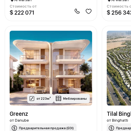
Стоимость от
Стоимость 
$ 222 071
$ 256 34
от 223м²
Меблированы
Greenz
Tilal Bing
от
Danube
от
Binghatti
Предварительная продажа (EOI)
Предвар