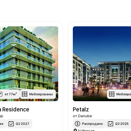
от 77м²
Меблированы
Меблиро
a Residence
Petalz
up
от
Danube
же
Q2 2027
Распродано
Q3 2025
Al Warsan