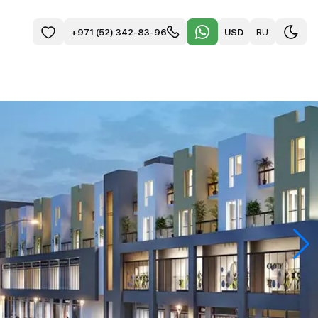
USD
RU
+971 (52) 342-83-96