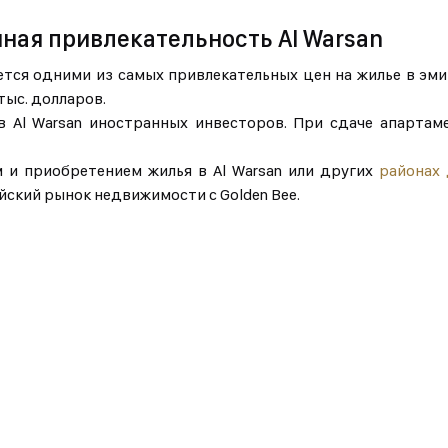
ная привлекательность Al Warsan
тся одними из самых привлекательных цен на жилье в эми
тыс. долларов.
 Al Warsan иностранных инвесторов. При сдаче апартам
 и приобретением жилья в Al Warsan или других
районах 
йский рынок недвижимости с Golden Bee.
Заказать обратный
Готовы к новому дому? Отправьте 