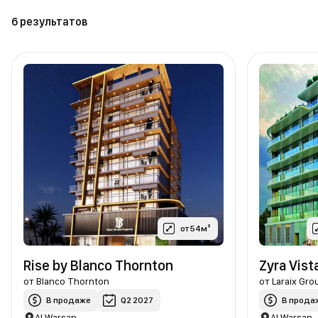
6 результатов
от 54м²
Rise by Blanco Thornton
Zyra Vist
от
Blanco Thornton
от
Laraix Gro
В продаже
Q2 2027
В прода
Al Warsan
Al Warsan