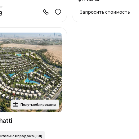
от
Запросить стоимость
3
Полу-меблированы
hatti
ительная продажа (EOI)