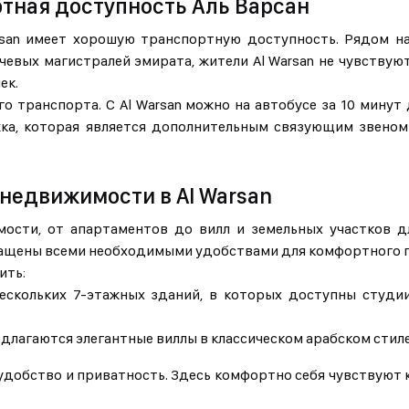
тная доступность Аль Варсан
rsan имеет хорошую транспортную доступность. Рядом н
чевых магистралей эмирата, жители Al Warsan не чувствую
ек.
 транспорта. С Al Warsan можно на автобусе за 10 минут 
жка, которая является дополнительным связующим звеном
недвижимости в Al Warsan
ости, от апартаментов до вилл и земельных участков дл
снащены всеми необходимыми удобствами для комфортного 
ить:
 нескольких 7-этажных зданий, в которых доступны студи
длагаются элегантные виллы в классическом арабском стил
удобство и приватность. Здесь комфортно себя чувствуют к