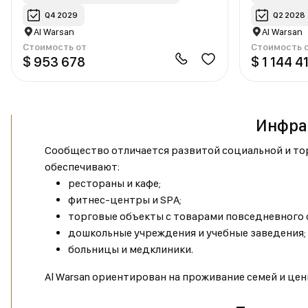
Q4 2029
Q2 2028
Al Warsan
Al Warsan
Стоимость от
Стоимость 
$ 953 678
$ 1 144 4
Инфрас
Сообщество отличается развитой социальной и то
обеспечивают:
рестораны и кафе;
фитнес-центры и SPA;
торговые объекты с товарами повседневного 
дошкольные учреждения и учебные заведения;
больницы и медклиники.
Al Warsan ориентирован на проживание семей и цен