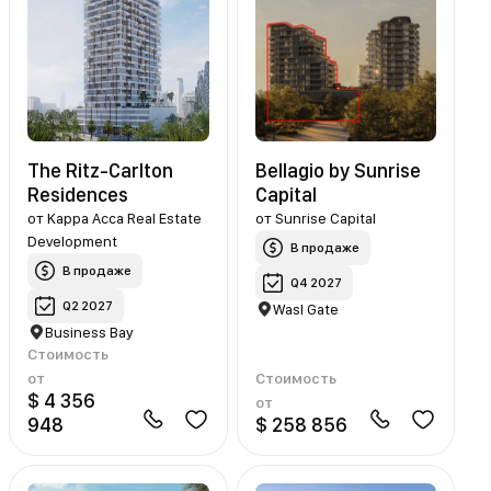
The Ritz-Carlton
Bellagio by Sunrise
Residences
Capital
от
Kappa Acca Real Estate
от
Sunrise Capital
Development
В продаже
В продаже
Q4 2027
Q2 2027
Wasl Gate
Business Bay
Стоимость
от
Стоимость
$ 4 356
от
948
$ 258 856