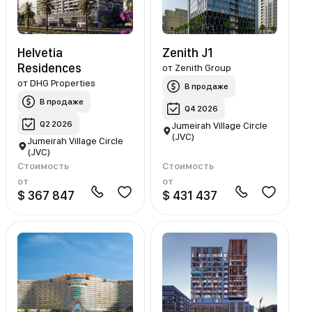
Helvetia
Zenith J1
Residences
от
Zenith Group
от
DHG Properties
В продаже
В продаже
Q4 2026
Q2 2026
Jumeirah Village Circle
(JVC)
Jumeirah Village Circle
(JVC)
Стоимость
Стоимость
от
от
$ 367 847
$ 431 437