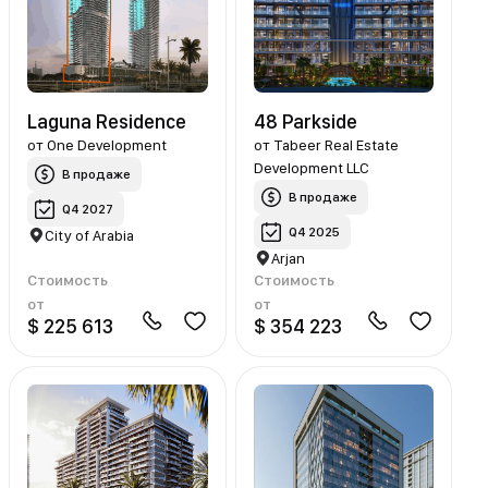
Laguna Residence
48 Parkside
от
One Development
от
Tabeer Real Estate
Development LLC
В продаже
В продаже
Q4 2027
Q4 2025
City of Arabia
Arjan
Стоимость
Стоимость
от
от
$ 225 613
$ 354 223