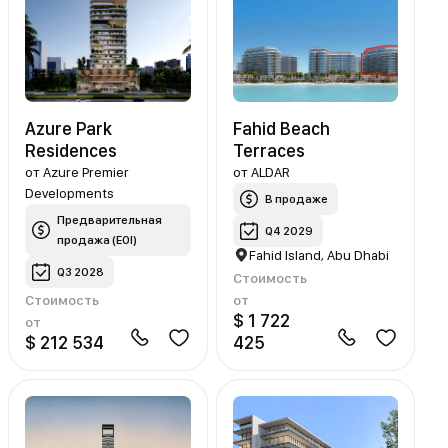
Azure Park
Fahid Beach
Residences
Terraces
от
Azure Premier
от
ALDAR
Developments
В продаже
Предварительная
Q4 2029
продажа (EOI)
Fahid Island, Abu Dhabi
Q3 2028
Стоимость
Стоимость
от
$ 1 722
от
$ 212 534
425