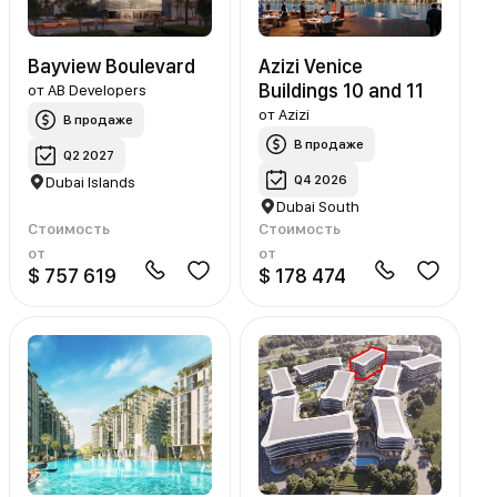
Bayview Boulevard
Azizi Venice
Buildings 10 and 11
от
AB Developers
от
Azizi
В продаже
В продаже
Q2 2027
Q4 2026
Dubai Islands
Dubai South
Стоимость
Стоимость
от
от
$ 757 619
$ 178 474