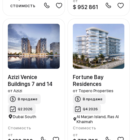
от
стоимость
$ 952 861
Azizi Venice
Fortune Bay
Buildings 7 and 14
Residences
от
Azizi
от
Topero Properties
В продаже
В продаже
Q2 2026
Q4 2026
Dubai South
Al Marjan Island, Ras Al
Khaimah
Стоимость
Стоимость
от
от