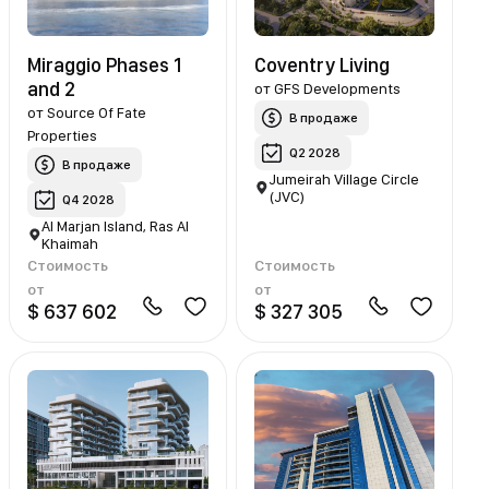
Miraggio Phases 1
Coventry Living
and 2
от
GFS Developments
от
Source Of Fate
В продаже
Properties
Q2 2028
В продаже
Jumeirah Village Circle
(JVC)
Q4 2028
Al Marjan Island, Ras Al
Khaimah
Стоимость
Стоимость
от
от
$ 637 602
$ 327 305