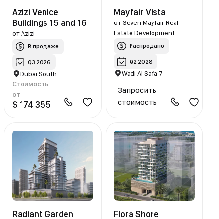
Azizi Venice
Mayfair Vista
Buildings 15 and 16
от
Seven Mayfair Real
Estate Development
от
Azizi
Распродано
В продаже
Q2 2028
Q3 2026
Wadi Al Safa 7
Dubai South
Стоимость
Запросить
от
стоимость
$ 174 355
Radiant Garden
Flora Shore