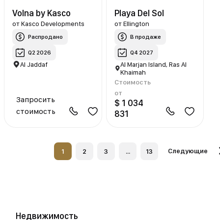
Volna by Kasco
Playa Del Sol
от
Kasco Developments
от
Ellington
Распродано
В продаже
Q2 2026
Q4 2027
Al Jaddaf
Al Marjan Island, Ras Al
Khaimah
Стоимость
от
Запросить
$ 1 034
стоимость
831
Следующие
1
2
3
...
13
Недвижимость