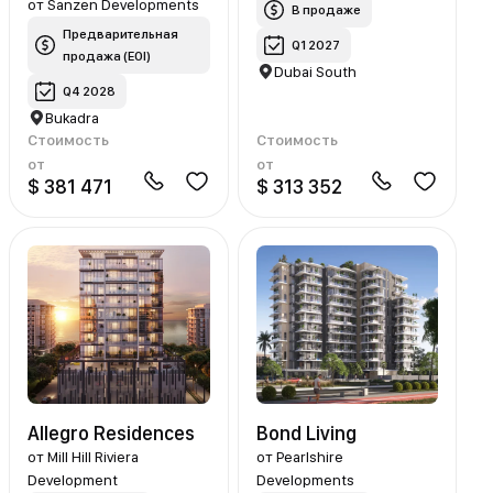
от
Sanzen Developments
В продаже
Предварительная
Q1 2027
продажа (EOI)
Dubai South
Q4 2028
Bukadra
Стоимость
Стоимость
от
от
$ 381 471
$ 313 352
Allegro Residences
Bond Living
от
Mill Hill Riviera
от
Pearlshire
Development
Developments