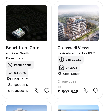
Beachfront Gates
Cresswell Views
от
Dubai South
от
Arady Properties P.S.C.
Developers
В продаже
Распродано
Q4 2026
Q4 2026
Dubai South
Dubai South
Стоимость
Запросить
от
стоимость
$ 697 548