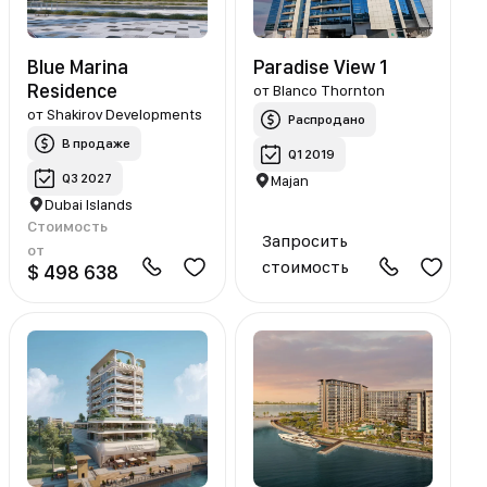
Blue Marina
Paradise View 1
Residence
от
Blanco Thornton
от
Shakirov Developments
Распродано
В продаже
Q1 2019
Q3 2027
Majan
Dubai Islands
Стоимость
Запросить
от
стоимость
$ 498 638