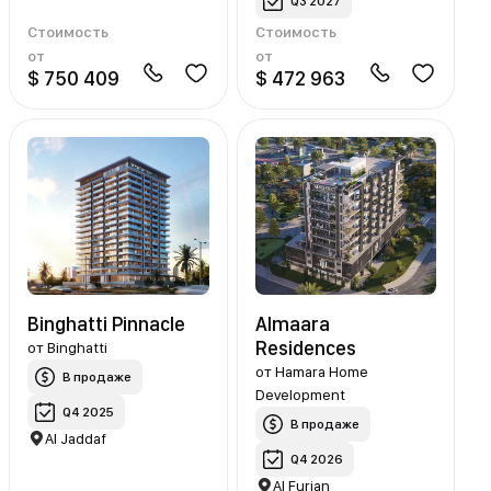
Q3 2027
Стоимость
Стоимость
от
от
$ 750 409
$ 472 963
Binghatti Pinnacle
Almaara
Residences
от
Binghatti
от
Hamara Home
В продаже
Development
Q4 2025
В продаже
Al Jaddaf
Q4 2026
Al Furjan