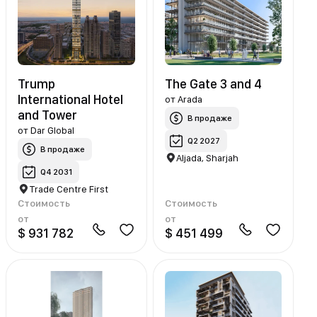
Trump
The Gate 3 and 4
International Hotel
от
Arada
and Tower
В продаже
от
Dar Global
Q2 2027
В продаже
Aljada, Sharjah
Q4 2031
Trade Centre First
Стоимость
Стоимость
от
от
$ 931 782
$ 451 499