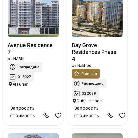
Avenue Residence
Bay Grove
7
Residences Phase
4
от
NABNI
от
Nakheel
Распродано
Premium
Q1 2027
Распродано
Al Furjan
Q2 2029
Dubai Islands
Запросить
Запросить
стоимость
стоимость