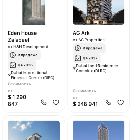
Eden House
AG Ark
Za’abeel
от
AG Properties
от
H&H Development
В продаже
В продаже
Q4 2027
Q4 2028
Dubai Land Residence
Complex (DLRC)
Dubai International
Financial Centre (DIFC)
Стоимость
от
Стоимость
$ 1 290
от
847
$ 248 941