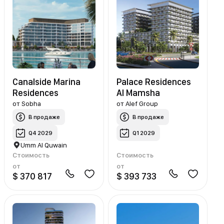
Canalside Marina
Palace Residences
Residences
Al Mamsha
от
Sobha
от
Alef Group
В продаже
В продаже
Q4 2029
Q1 2029
Umm Al Quwain
Стоимость
Стоимость
от
от
$ 370 817
$ 393 733