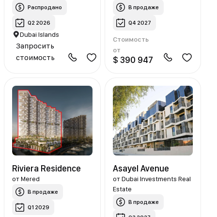
Распродано
В продаже
Q2 2026
Q4 2027
Dubai Islands
Стоимость
Запросить
от
стоимость
$ 390 947
Riviera Residence
Asayel Avenue
от
Mered
от
Dubai Investments Real
Estate
В продаже
В продаже
Q1 2029