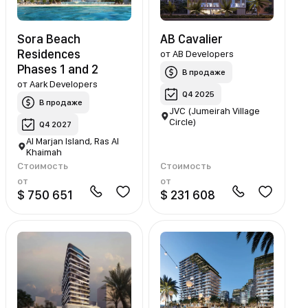
Sora Beach
AB Cavalier
Residences
от
AB Developers
Phases 1 and 2
В продаже
от
Aark Developers
Q4 2025
В продаже
JVC (Jumeirah Village
Circle)
Q4 2027
Al Marjan Island, Ras Al
Khaimah
Стоимость
Стоимость
от
от
$ 750 651
$ 231 608