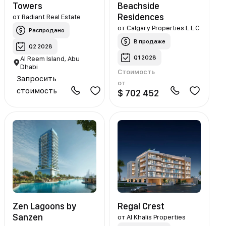
Towers
Beachside
Residences
от
Radiant Real Estate
от
Calgary Properties L.L.C
Распродано
В продаже
Q2 2028
Q1 2028
Al Reem Island, Abu
Dhabi
Стоимость
Запросить
от
стоимость
$ 702 452
Zen Lagoons by
Regal Crest
Sanzen
от
Al Khalis Properties