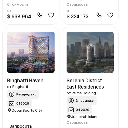
Стоимость
Стоимость
от
от
$ 638 964
$ 324 173
Binghatti Haven
Serenia District
East Residences
от
Binghatti
от
Palma Holding
Распродано
В продаже
Q1 2026
Q4 2029
Dubai Sports City
Jumeirah Islands
Стоимость
Запросить