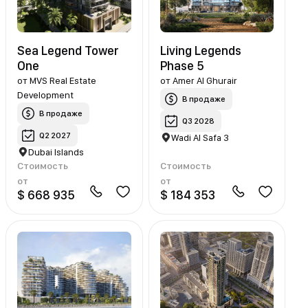
Sea Legend Tower
Living Legends
One
Phase 5
от
MVS Real Estate
от
Amer Al Ghurair
Development
В продаже
В продаже
Q3 2028
Q2 2027
Wadi Al Safa 3
Dubai Islands
Стоимость
Стоимость
от
от
$ 668 935
$ 184 353