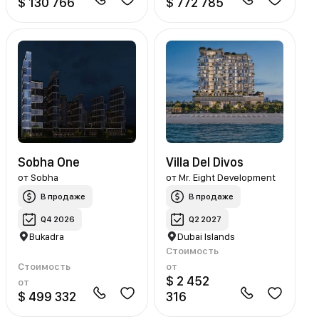
$ 130 766
$ 772 785
Sobha One
Villa Del Divos
от
Sobha
от
Mr. Eight Development
В продаже
В продаже
Q4 2026
Q2 2027
Bukadra
Dubai Islands
Стоимость
Стоимость
от
$ 2 452
от
$ 499 332
316