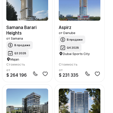
Samana Barari
Aspirz
Heights
от
Danube
от
Samana
В продаже
В продаже
Q4 2028
Q3 2028
Dubai Sports City
Majan
Стоимость
Стоимость
от
от
$ 264 196
$ 231 335