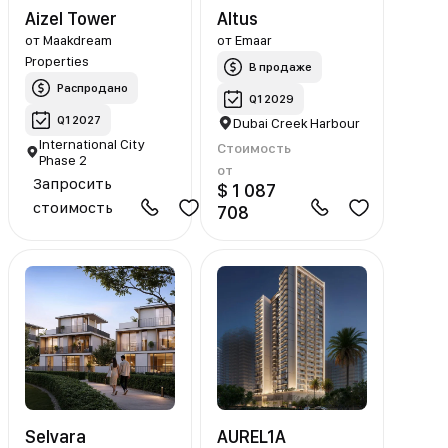
Aizel Tower
Altus
от
Maakdream
от
Emaar
Properties
В продаже
Распродано
Q1 2029
Q1 2027
Dubai Creek Harbour
International City
Стоимость
Phase 2
от
Запросить
$ 1 087
стоимость
708
Selvara
AUREL1A