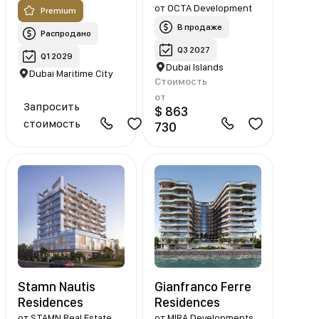
от
OCTA Development
Premium
В продаже
Распродано
Q3 2027
Q1 2029
Dubai Islands
Dubai Maritime City
Стоимость
от
Запросить
$ 863
стоимость
730
Stamn Nautis
Gianfranco Ferre
Residences
Residences
от
STAMN Real Estate
от
MIRA Developments