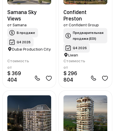
Samana Sky
Confident
Views
Preston
от
Samana
от
Confident Group
В продаже
Предварительная
продажа (EOI)
Q4 2028
Q4 2026
Dubai Production City
Liwan
Стоимость
Стоимость
от
от
$ 369
$ 296
404
804