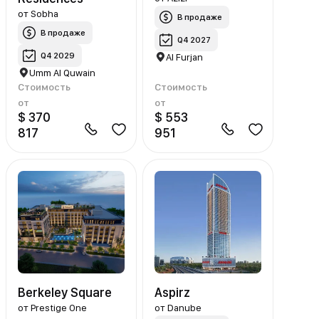
от
Sobha
В продаже
В продаже
Q4 2027
Q4 2029
Al Furjan
Umm Al Quwain
Стоимость
Стоимость
от
от
$ 370
$ 553
817
951
Berkeley Square
Aspirz
от
Prestige One
от
Danube