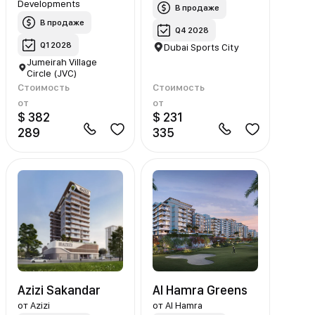
Developments
В продаже
В продаже
Q4 2028
Q1 2028
Dubai Sports City
Jumeirah Village
Circle (JVC)
Стоимость
Стоимость
от
от
$ 382
$ 231
289
335
Azizi Sakandar
Al Hamra Greens
от
Azizi
от
Al Hamra