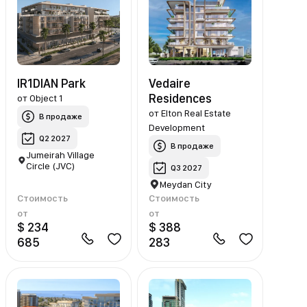
IR1DIAN Park
Vedaire
Residences
от
Object 1
от
Elton Real Estate
В продаже
Development
Q2 2027
В продаже
Jumeirah Village
Circle (JVC)
Q3 2027
Meydan City
Стоимость
Стоимость
от
от
$ 234
$ 388
685
283