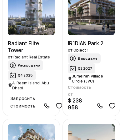
Radiant Elite
IR1DIAN Park 2
Tower
от
Object 1
от
Radiant Real Estate
В продаже
Распродано
Q2 2027
Q4 2028
Jumeirah Village
Circle (JVC)
Al Reem Island, Abu
Стоимость
Dhabi
от
Запросить
$ 238
стоимость
958