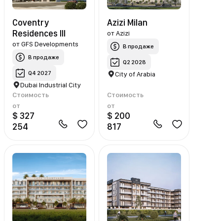
Coventry
Azizi Milan
Residences III
от
Azizi
от
GFS Developments
В продаже
В продаже
Q2 2028
Q4 2027
City of Arabia
Dubai Industrial City
Стоимость
Стоимость
от
от
$ 327
$ 200
254
817