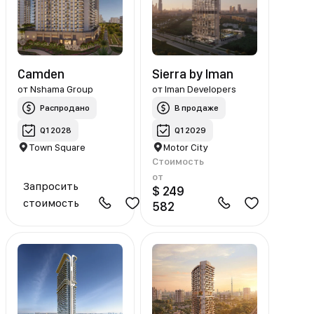
Camden
Sierra by Iman
от
Nshama Group
от
Iman Developers
Распродано
В продаже
Q1 2028
Q1 2029
Town Square
Motor City
Стоимость
от
Запросить
$ 249
стоимость
582