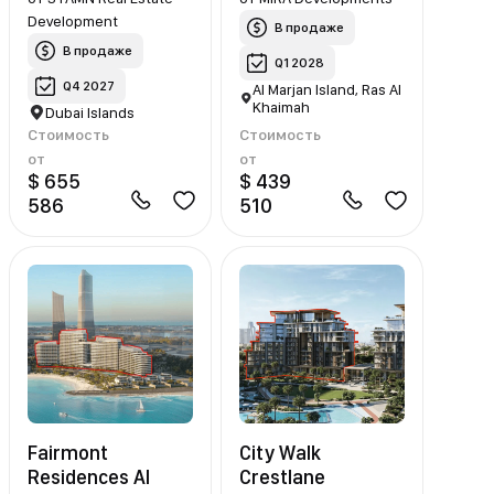
Development
В продаже
В продаже
Q1 2028
Q4 2027
Al Marjan Island, Ras Al
Khaimah
Dubai Islands
Стоимость
Стоимость
от
от
$ 655
$ 439
586
510
Fairmont
City Walk
Residences Al
Crestlane