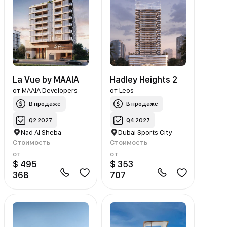
La Vue by MAAIA
Hadley Heights 2
от
MAAIA Developers
от
Leos
В продаже
В продаже
Q2 2027
Q4 2027
Nad Al Sheba
Dubai Sports City
Стоимость
Стоимость
от
от
$ 495
$ 353
368
707