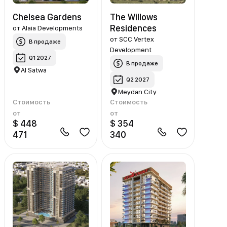
Chelsea Gardens
The Willows
Residences
от
Alaia Developments
от
SCC Vertex
В продаже
Development
Q1 2027
В продаже
Al Satwa
Q2 2027
Meydan City
Стоимость
Стоимость
от
от
$ 448
$ 354
471
340