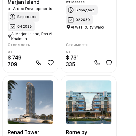
Marjan Island
от
Meraas
от
Ardee Developments
В продаже
В продаже
Q2 2030
Q4 2028
Al Wasl (City Walk)
Al Marjan Island, Ras Al
Khaimah
Стоимость
Стоимость
от
от
$ 749
$ 731
709
335
Renad Tower
Rome by