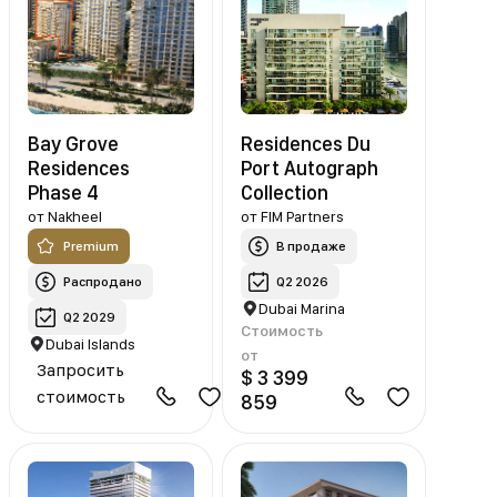
Bay Grove
Residences Du
Residences
Port Autograph
Phase 4
Collection
от
Nakheel
от
FIM Partners
Premium
В продаже
Распродано
Q2 2026
Dubai Marina
Q2 2029
Стоимость
Dubai Islands
от
Запросить
$ 3 399
стоимость
859