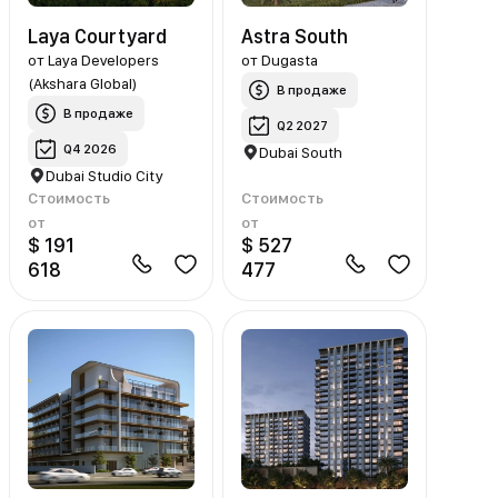
Laya Courtyard
Astra South
от
Laya Developers
от
Dugasta
(Akshara Global)
В продаже
В продаже
Q2 2027
Q4 2026
Dubai South
Dubai Studio City
Стоимость
Стоимость
от
от
$ 191
$ 527
618
477