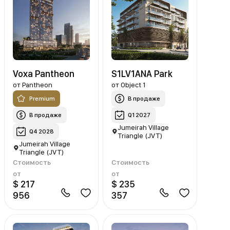
Voxa Pantheon
S1LV1ANA Park
от
Pantheon
от
Object 1
Premium
В продаже
В продаже
Q1 2027
Jumeirah Village
Q4 2028
Triangle (JVT)
Jumeirah Village
Triangle (JVT)
Стоимость
Стоимость
от
от
$ 217
$ 235
956
357