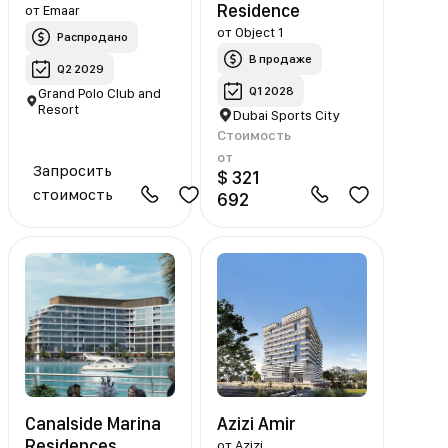
Residence
от
Emaar
от
Object 1
Распродано
В продаже
Q2 2029
Q1 2028
Grand Polo Club and
Resort
Dubai Sports City
Стоимость
от
Запросить
$ 321
стоимость
692
Canalside Marina
Azizi Amir
Residences
от
Azizi