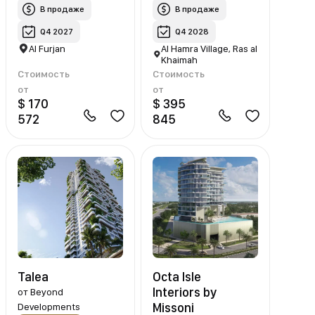
В продаже
В продаже
Q4 2027
Q4 2028
Al Furjan
Al Hamra Village, Ras al
Khaimah
Стоимость
Стоимость
от
от
$ 170
$ 395
572
845
Talea
Octa Isle
Interiors by
от
Beyond
Missoni
Developments