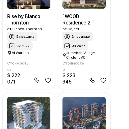
Rise by Blanco
1WOOD
Thornton
Residence 2
от
Blanco Thornton
от
Object 1
В продаже
В продаже
Q2 2027
Q4 2027
Al Warsan
Jumeirah Village
Circle (JVC)
Стоимость
Стоимость
от
от
$ 222
$ 223
071
345