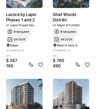
Lazord by Lapis
Ghaf Woods
Phases 1 and 2
Distrikt
от
Lapis Properties
от
Majid Al Futtaim
В продаже
В продаже
Q4 2026
Q4 2029
Majan
Wadi Al Safa 4
Стоимость
Стоимость
от
от
$ 347
$ 760
160
490