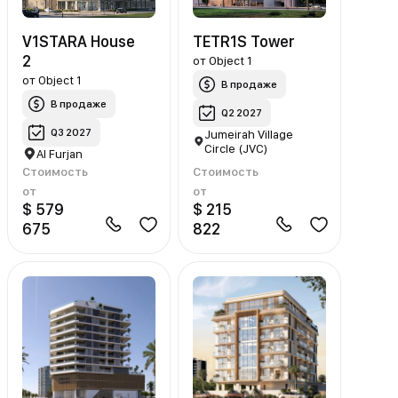
V1STARA House
TETR1S Tower
2
от
Object 1
от
Object 1
В продаже
В продаже
Q2 2027
Q3 2027
Jumeirah Village
Circle (JVC)
Al Furjan
Стоимость
Стоимость
от
от
$ 579
$ 215
675
822