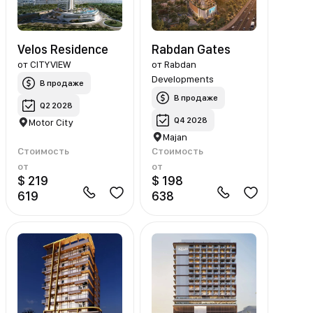
Velos Residence
Rabdan Gates
от
CITYVIEW
от
Rabdan
Developments
В продаже
В продаже
Q2 2028
Q4 2028
Motor City
Majan
Стоимость
Стоимость
от
от
$ 219
$ 198
619
638