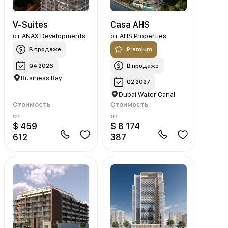
V-Suites
Casa AHS
от
ANAX Developments
от
AHS Properties
В продаже
Premium
Q4 2026
В продаже
Business Bay
Q2 2027
Dubai Water Canal
Стоимость
Стоимость
от
от
$ 459
$ 8 174
612
387