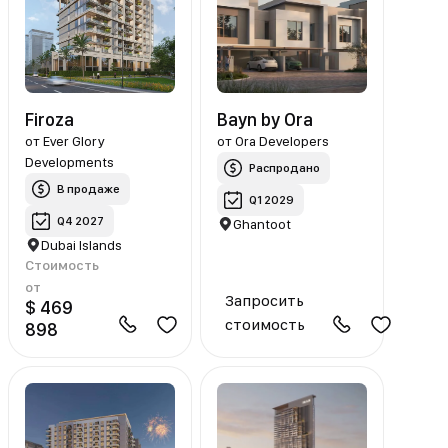
Firoza
Bayn by Ora
от
Ever Glory
от
Ora Developers
Developments
Распродано
В продаже
Q1 2029
Q4 2027
Ghantoot
Dubai Islands
Стоимость
от
Запросить
$ 469
стоимость
898