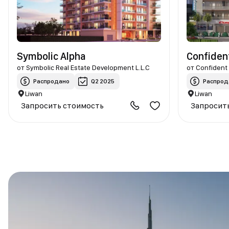
Symbolic Alpha
Confiden
от
Symbolic Real Estate Development L.L.C
от
Confident
Распродано
Q2 2025
Распрод
Liwan
Liwan
Запросить стоимость
Запросит