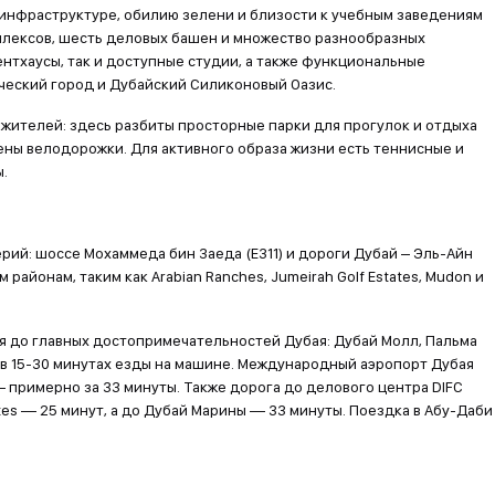
инфраструктуре, обилию зелени и близости к учебным заведениям
мплексов, шесть деловых башен и множество разнообразных
нтхаусы, так и доступные студии, а также функциональные
ический город и Дубайский Силиконовый Оазис.
жителей: здесь разбиты просторные парки для прогулок и отдыха
ны велодорожки. Для активного образа жизни есть теннисные и
.
ий: шоссе Мохаммеда бин Заеда (E311) и дороги Дубай – Эль-Айн
районам, таким как Arabian Ranches, Jumeirah Golf Estates, Mudon и
я до главных достопримечательностей Дубая: Дубай Молл, Пальма
 в 15-30 минутах езды на машине. Международный аэропорт Дубая
— примерно за 33 минуты. Также дорога до делового центра DIFC
rates — 25 минут, а до Дубай Марины — 33 минуты. Поездка в Абу-Даби