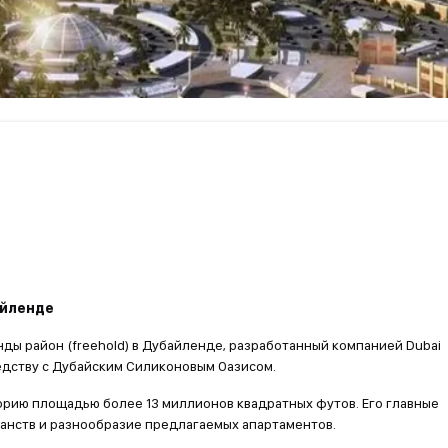
айленде
ы район (freehold) в Дубайленде, разработанный компанией Dubai
седству с Дубайским Силиконовым Оазисом.
орию площадью более 13 миллионов квадратных футов. Его главные
анств и разнообразие предлагаемых апартаментов.