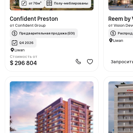
от 76м²
Полу-меблированы
Confident Preston
Reem by 
от
Confident Group
от
Vision De
Предварительная продажа (EOI)
Распрод
Liwan
Q4 2026
Liwan
Стоимость от
Запросит
$ 296 804