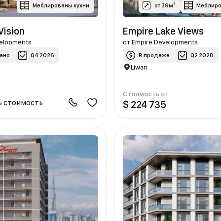
Меблированы кухни
от 39м²
Меблиро
Vision
Empire Lake Views
velopments
от
Empire Developments
ано
Q4 2026
В продаже
Q2 2028
Liwan
Стоимость от
ь стоимость
$ 224 735