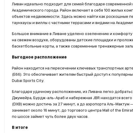
Ливан идеально подходит для семей благодаря современной 
Академического города. Район включает в себя 100 жилых ко
объектов недвижимости. Здесь можно найти как роскошные пе
таунхаусы и виллы с частными террасами и видами на Академ
Большое внимание в Ливане уделено озеленению и комфорту 
на свежем воздухе, оборудованы детские площадки и проложе
баскетбольные корты, а также современные тренажерные залы
Выгодное расположение
Район находится на пересечении ключевых транспортных артер
(E66). Это обеспечивает жителям быстрый доступ к популярным 
Dubai Sports City.
Благодаря удачному расположению, из Ливана легко добратьс
Джумейра, Бурдж-аль-Араб и набережная JBR находятся всего
(DXB) можно достичь за 27 минут, а до аэропорта Аль-Мактум 
занимает около 16 минут, до торгового центра Mall of the Emi
по шоссе займет чуть более двух часов.
В итоге